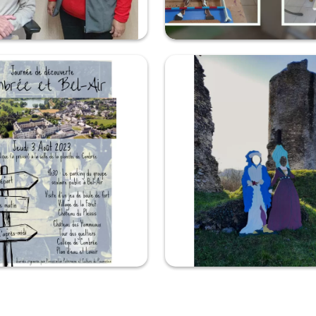
 château de Pouancé
Affiches des panneaux de l'atel
ux qui font plaisir... Très très plaisir.
On a profité des vacances pour refaire
i à Marie Christine Galisson pour
panneaux photos de l'atelier. Petit tou
son œuvre tout droit issue de la
notre travail, on vous en fait profiter :).
pinceau et représentant ce m...
la journée de découverte de
Nouveau couple princier au ch
de Bel-Air
L'atelier "trompe-l'œil" en collaborati
 pour la journée de découverte de
élèves du collège Sacré-Coeur de Pou