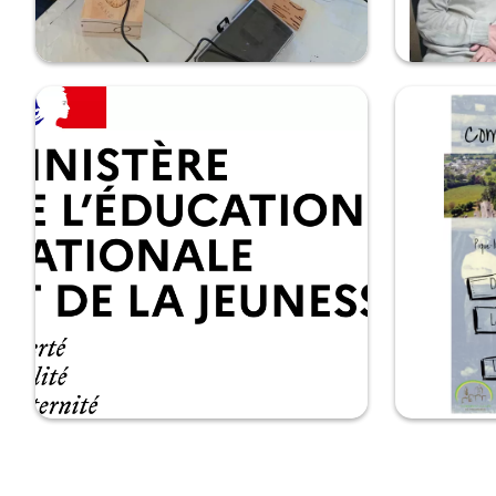
Quelques clichés des travaux de nos
Peinture du
retraités
Il y a des cadea
Nouvelle journée d'activité pour les groupes de
Un grand merc
retraités du mardi. De nombreuses créations ont
m'avoir offert 
été fournis par nos aînés dans une ambiance
pointe de son 
conviviale renforcée par une pause café. Voici
que...
Agrément d'association éducative
Affiche de 
complémentaire de l’enseignement public
Combrée et 
L'association est agréée depuis le 1er Septembre
Voici l'affiche