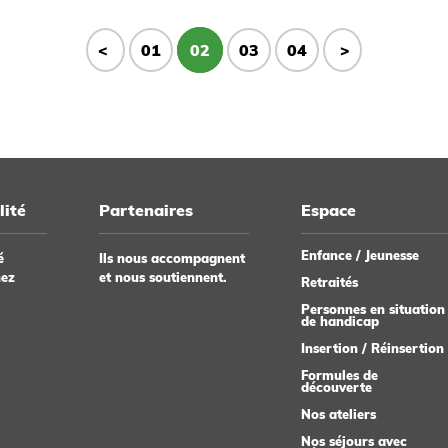
Bel-Air qui aura lieu le Jeudi 3 Aout
que trois bénévoles retraitées et l'équ
ne belle journée en perspective :)...
du Patrimoine, vous présente un proje.
<
01
02
03
04
>
lité
Partenaires
Espace
Enfance / Jeunesse
é
Ils nous accompagnent
hez
et nous soutiennent.
Retraités
Personnes en situation
de handicap
Insertion / Réinsertion
Formules de
découverte
Nos ateliers
Nos séjours avec