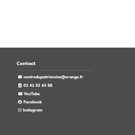
ipe du Centre
personnages en trompe l'oeil. Mettez quelques
..
adolescents motivés, ajouter un soupçon de
retraités bé...
Contact
centredupatrimoine@orange.fr
02 41 92 43 88
YouTube
Facebook
Instagram