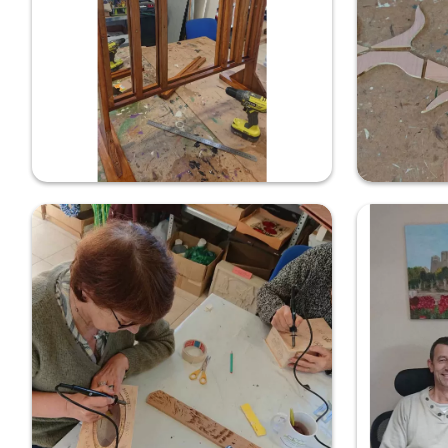
Puissance 4 géant de l'accueil de jour de
L'arbre de v
l'EPMS
On est prêt... 
Les 8 résident(e)s de l'accueil de jour de l'EPMS de
arbre de vie a
l'Anjou travaillent depuis le mois d'octobre à la
de Pouancé. Da
fabrication d'un jeu de puissance 4 géant. Ce
l'allure d'un él
travail complexe de menuiserie composé de pièc...