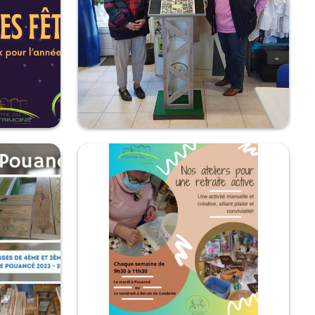
Projet collectif d'un pupitre
 fêtes de fin
Nos retraités ont terminé un projet collectif qui nous
tenait à cœur. C'est un pupitre représentant un
chevalement où seront consultables un porte-vue
de nos projets et un book de présentation ...