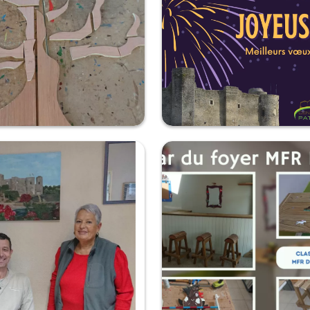
ie
Bonnes fêtes de fin d'année
Ce lundi débute un projet autour d'un
Toute l'équipe vous souhaite de bonnes
vec les résidents du foyer logement
d'année !...
ns sa finition l'arbre de vie aura
ément tout droit sorti des...