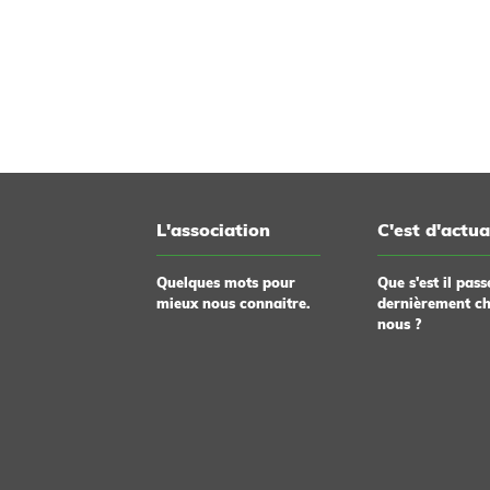
2023 comme association éducative
Combrée et de 
complémentaire de l’enseignement public...
2023. Encore u
L'association
C'est d'actua
Quelques mots pour
Que s'est il pass
mieux nous connaitre.
dernièrement c
nous ?