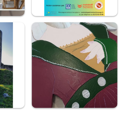
ier
Reprise des activités des retraités
 les
C'est reparti pour un hiver bien au chaud et des
r d'horizon de
ateliers créatifs avec nos retraités le mardi à
..
Pouancé et le vendredi matin à Bel-Air de
Combrée....
âteau
Atelier
on avec les
Des images bien sympathiques de notre atelier
ancé, ainsi
intergénérationnel autour de la fabrication de