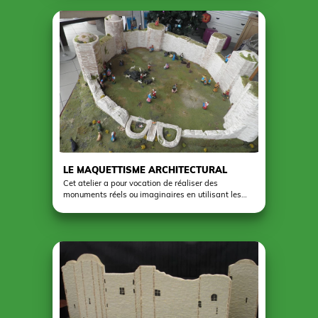
en ardoise effaçable. Une nouvelle activité qui a eu
beaucoup de succès.
LE MAQUETTISME ARCHITECTURAL
Cet atelier a pour vocation de réaliser des
monuments réels ou imaginaires en utilisant les
matériaux les mieux adaptés à l’échelle de la
réalisation ( carton, papier, matériaux naturels ).
L’apprentissage de la lecture d’un plan et son
utilisation ( base du dessin industriel ), permet à
l’enfant de confectionner les pièces de sa
réalisation en apprenant à utiliser le matériel de
géométrie et de découpe. Après avoir assemblé les
différents éléments, le travail est mis en valeur par
une décoration qui est personnelle à chacun.