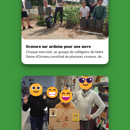
Gravure sur ardoise pour une serre
Chaque mercredi, un groupe de collégiens de Notre
Dame d'Orveau constitué de plusieurs niveaux, de
la 6ᵉ à la 3ᵉ, participe activement à un projet
collectif destiné à identifier les variétés de fruits et
légumes plantés sous la serre. Les ardoises
gravées mettent en avant la variété avec son nom
courant, son nom latin et la famille dont il est issu.
Chaque ardoise est minutieusement gravée et fixée
sur un support de bois fabriqué par chacun.