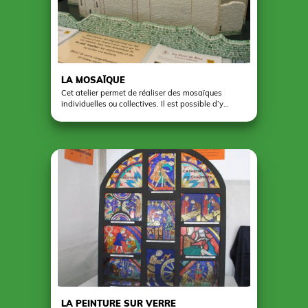
LA MOSAÏQUE
Cet atelier permet de réaliser des mosaïques
individuelles ou collectives. Il est possible d’y
représenter des animaux, des personnages ou des
motifs géométriques. Après avoir reproduit un
dessin par décalcomanie ou avoir créé son propre
motif, il faut découper les morceaux de pâte de
verre. Ils sont ensuite collés un à un en appliquant
scrupuleusement une technique bien définie ou par
le biais d’une pose anarchique et moins structurée.
Enfin, a pose d’un joint de finition met le travail en
valeur en atténuant les irrégularités. Ce travail peut
être fait autour d'un miroir ou sur d'autres supports
que le bois. On peut travailler les notions de relief
en plusieurs dimensions ( 2D, 3D).
LA PEINTURE SUR VERRE