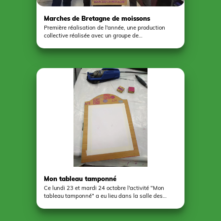
Marches de Bretagne de moissons
nouvelles
Première réalisation de l'année, une production
collective réalisée avec un groupe de
Castelbriantais du dispositif DITEP moissons
nouvelles. Les jeunes savent désormais tout
l'essentiel sur l'histoire qui relie leur territoire au
nôtre.
Mon tableau tamponné
Ce lundi 23 et mardi 24 octobre l'activité "Mon
tableau tamponné" a eu lieu dans la salle des
peupliers au Tremblay. 7 enfants ont participé à
l'activité dans le but de créer ses propres tampons
en bois et de les utiliser sur un tableau en liège ou