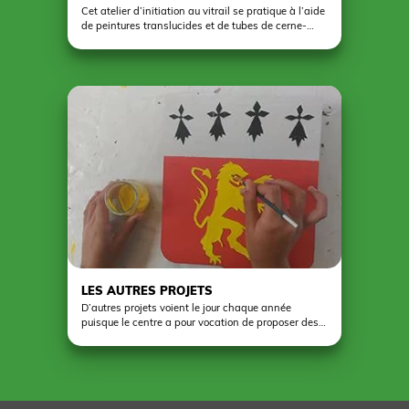
Cet atelier d’initiation au vitrail se pratique à l’aide
de peintures translucides et de tubes de cerne-
relief ( imitation du plomb). Par le biais de
techniques beaucoup plus simples que celles
employées par le maître verrier et à l’aide de
matériaux adaptés aux enfants, les jeunes
reproduisent des vitraux représentant des scènes
religieuses, des motifs géométriques ou
humoristiques. Cet atelier les initie essentiellement
à la lecture d’un vitrail et offre la possibilité de
découvrir les étapes de la fabrication traditionnelle
d’une baie. On peut créer tout ou partie de son
motif et comme pour la mosaïque, travailler en
relief en superposant les plaques de verre.
LES AUTRES PROJETS
D’autres projets voient le jour chaque année
puisque le centre a pour vocation de proposer des
formules personnalisées. Il peut s’agir de travaux
décoratifs en bois peint, de réaliser une
signalétique, de créer un jeux de société ou
d’adresse, de s'initier à la taille de pierre ou de
concrétiser un projet dans le cadre d’une