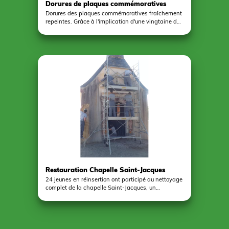
Dorures de plaques commémoratives
Dorures des plaques commémoratives fraîchement
repeintes. Grâce à l'implication d'une vingtaine de
jeunes du Centre EPIDE de Combrée, les "poilus" de
St Aubin et Pouancé tombés pour la France sont
dignement représentés.
Restauration Chapelle Saint-Jacques
24 jeunes en réinsertion ont participé au nettoyage
complet de la chapelle Saint-Jacques, un
monument situé dans le cimetière Saint-Aubin de
Pouancé. Monument rendant hommage aux 34
poilus de la commune, morts au front. 24 jeunes
volontaires du centre Epide de Combrée ont donc
procédé au décapage complet du site. Un projet