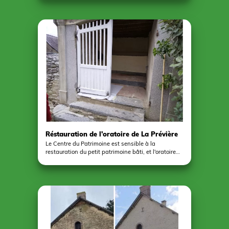
EPIDE de Combrée ont œuvré à la restauration des
murs de la cantine (démontage de l'ancienne
fresque avec des montgolfières réalisée en 2012,
enduits et ponçage puis plusieurs couches de
peinture) pendant que les 21 enfants de l'école du
Tremblay de la grande section à la maternelle
travaillaient sur des modules pédagogiques et
décoratifs en lien avec le circuit court et la
consommation de produits locaux. Merci à
l'association Familles rurales du Tremblay de nous
avoir accordée sa confiance.
Réstauration de l'oratoire de La Prévière
Le Centre du Patrimoine est sensible à la
restauration du petit patrimoine bâti, et l'oratoire
de La Prévière est apparu comme une évidence.
Enduits au mortier de chaux dès l'origine, les murs
ont été entièrement repris et étanchéifiés par des
travaux de maçonnerie. La porte d'accès a reçue
quatre couches de peinture, quelques tomettes ont
été changées et les parois intérieures ont été
repeintes- Pendant six jour, un vingtaine de jeunes
en réinsertion du centre EPIDE de Combrée se sont
relayés pour participer à ce chantier à la formation