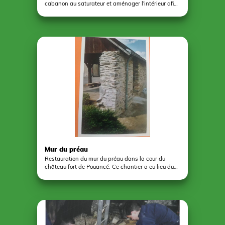
cabanon au saturateur et aménager l'intérieur afin
de le rendre fonctionnel pour ses utilisateurs. le
chantier a été mené par 7 adultes porteurs d'un
handicap qui travaillent en ESAT.
Mur du préau
Restauration du mur du préau dans la cour du
château fort de Pouancé. Ce chantier a eu lieu du
25 au 29 avril 2005 par 4 jeunes de 9 à 13 ans.
Reprise de la maçonnerie en schiste ardoisier et
réfection des joints au mortier de chaux.