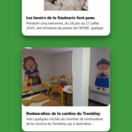
Les lavoirs de la Saulnerie font peau
neuve !
Pendant cinq semaines, du 18 juin au 17 juillet
2025, une trentaine de jeunes de l’EPIDE, quelques
résidents de l’EPMS et nos volontaires en service
civique ont uni leurs forces pour valoriser les lavoirs
de la Saulnerie à Pouancé. Nettoyage de la friche,
maçonnerie au mortier de chaux, démoussage des
toitures, traitement de la charpente… un vrai travail
d’équipe dans la convivialité pour préserver ce
joyau du patrimoine local. Un résultat
impressionnant et un grand bravo à chacun !
Restauration de la cantine du Tremblay
Voici quelques clichés du chantier de restauration
de la cantine du Tremblay qui a duré deux
semaines. Une douzaine de jeunes du Centre