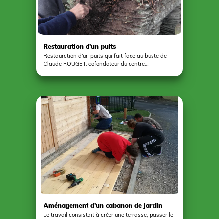
Restauration d'un puits
Restauration d'un puits qui fait face au buste de
Claude ROUGET, cofondateur du centre
d'entrainement de galop de Senonnes-Pouancé (
CERGO). L'intervention a eu lieu du 24 au 28 juillet
2017. Le support a permis à 4 adultes en situation
de handicap d'ESPACES à Pouancé d'être intégrés
dans une situation réelle de travail. Le petit groupe
de résidents était encadré par un moniteur
éducateur, un animateur socio-culturel et 2 jeunes
volontaires en service civique.
Aménagement d'un cabanon de jardin
Le travail consistait à créer une terrasse, passer le